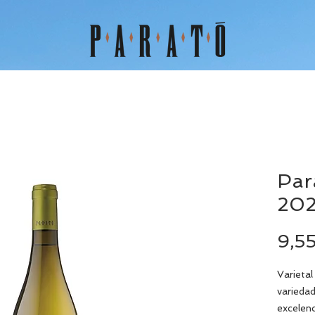
Par
202
9,5
Varietal
varieda
excelenc