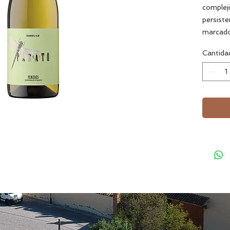
compleji
persist
marcado
acompañ
Cantida
platos 
Varieda
Xarel·lo