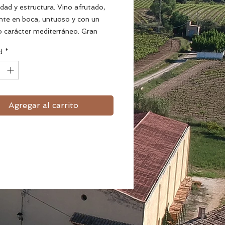
dad y estructura. Vino afrutado,
ente en boca, untuoso y con un
 carácter mediterráneo. Gran
ante de entrantes, arroces y
d
*
de pescado.
des
Agregar al carrito