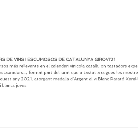
RS DE VINS I ESCUMOSOS DE CATALUNYA GIROVI'21
sos més rellevants en el calendari vinicola català, on tastadors expe
stauradors..., format part del jurat que a tastat a cegues les mostre
aquest any 2021, atorgant medalla d’Argent al vi Blanc Parató Xarel·
i blancs joves.