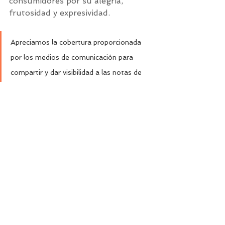
consumidores por su alegria, 
frutosidad y expresividad.
Apreciamos la cobertura proporcionada 
por los medios de comunicación para 
compartir y dar visibilidad a las notas de 
prensa y permitirnos llegar a una audiencia 
más amplia.
Etiquetas:
noticias