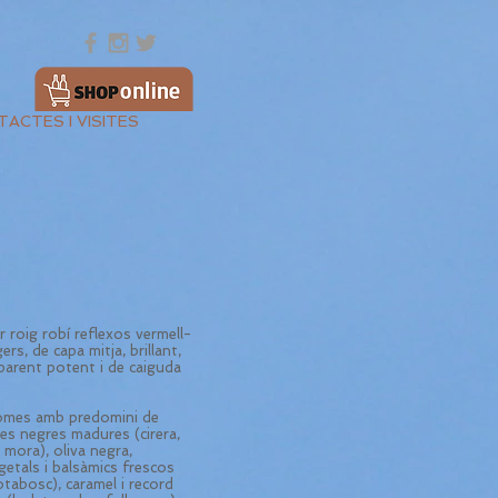
ACTES I VISITES
 roig robí reflexos vermell-
ers, de capa mitja, brillant,
sparent potent i de caiguda
mes amb predomini de
ues negres madures (cirera,
, mora), oliva negra,
getals i balsàmics frescos
sotabosc), caramel i record