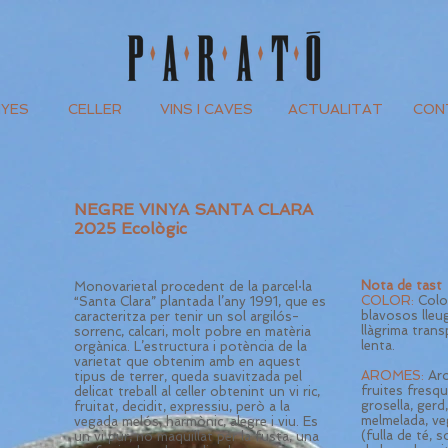
NYES
CELLER
VINS I CAVES
ACTUALITAT
CONT
NEGRE VINYA SANTA CLARA
2025 Ecològic
Nota de tast
Monovarietal procedent de la parcel·la
COLOR:
Color
“Santa Clara” plantada l’any 1991, que es
blavosos lleug
caracteritza per tenir un sol argilós-
llàgrima tran
sorrenc, calcari, molt pobre en matèria
lenta.
orgànica. L’estructura i potència de la
varietat que obtenim amb en aquest
AROMES:
Aro
tipus de terrer, queda suavitzada pel
fruites fresq
delicat treball al celler obtenint un vi ric,
grosella, gerd
fruitat, decidit, expressiu, però a la
melmelada, ve
vegada melós, harmònic, alegre i viu. Es
(fulla de té, 
un vi pur, no maquillat per la fusta, una