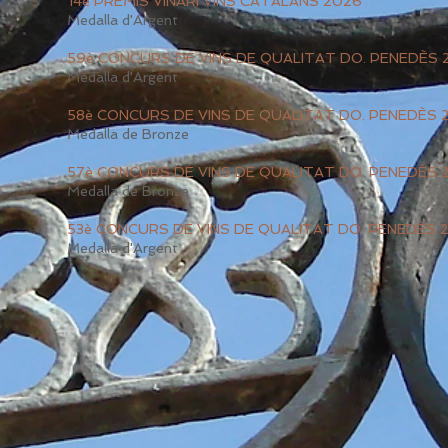
14è PREMIS VINARI VINS CATALANS 2026
​Medalla d'Argent
59è CONCURS DE VINS DE QUALITAT DO. PENEDÈS 
​Medalla d'Argent
58è CONCURS DE VINS DE QUALITAT DO. PENEDÈS 
​Medalla de Bronze
57è CONCURS DE VINS DE QUALITAT DO. PENEDÈS 
​Medalla de Bronze
53è CONCURS DE VINS DE QUALITAT DO. PENEDÈS 
​Medalla d'Argent