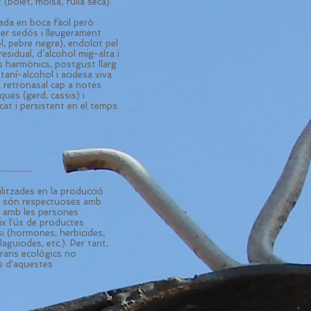
(bolet, molsa, fulla seca).
ada en boca fàcil però
ter sedós i lleugerament
l, pebre negre), endolcit pel
residual, d’alcohol mig-alta i
rs harmònics, postgust llarg
 taní-alcohol i acidesa viva
a retronasal cap a notes
ques (gerd, cassis) i
at i persistent en el temps.
ilitzades en la producció
ca són respectuoses amb
i amb les persones
ix l'ús de productes
si (hormones, herbicides,
aguicides, etc.). Per tant,
raris ecològics no
s d'aquestes