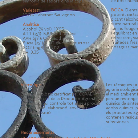
de bosc humit 
simfonia de sabors dins la copa.
BOCA:
D’entr
Varietat
potent, caràc
100% Cabernet Sauvignon
picant (alcoho
sucre natural 
Analítica
tanins lleuge
Alcohol (% vol): 13
'95
i equilibrat en
ATT
(g/l): 5,89 àcid tartàric
refrescant, vi
AVR (g/l): 0,35 àcid acètic
fruitades fres
Sucre (g/l): 7,50 glucosa+fructosa
postgust marc
SO2 (mg/l): 37/112
pH: 3,35
Vi ecològic
Les tècniques ut
agrària ecològi
És un vi ecològic certificat pel CCPAE
el medi ambient 
(Consell Català de la Producció Agraria
perquè restringe
Ecològica), qui controla tot el seu procés
químics de sínte
de producció, elaboració, envasat i
adobs químics, pl
comercialització.
els productes ag
contenen residu
substàncies.
Reconeixements