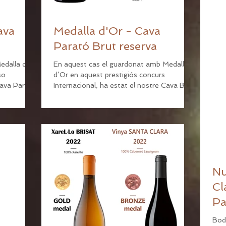
ava
Medalla d'Or - Cava
Parató Brut reserva
edalla de
En aquest cas el guardonat amb Medalla
so
d’Or en aquest prestigiós concurs
Cava Parató
Internacional, ha estat el nostre Cava Brut
Reserva Parató...
Nu
Cl
Pa
Bod