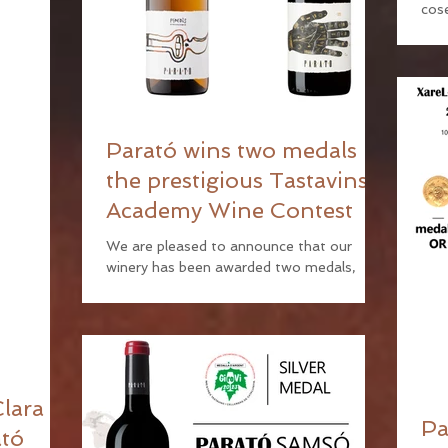
cose
Clar
la p
Parató wins two medals in
the prestigious Tastavins
Academy Wine Contest
We are pleased to announce that our
winery has been awarded two medals,
Gold and Bronze, in the prestigious
Contest organized by the...
Clara
Pa
ató