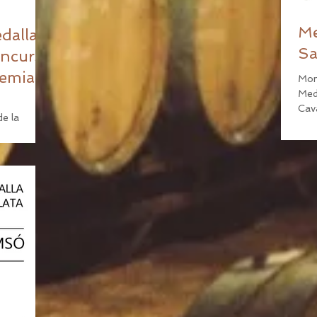
Me
dallas
Sa
oncurso
demia
Mon
Medalla 
Cav
de la
Sam
omplace
..