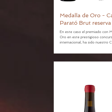
Medalla de Oro - C
Parató Brut reserva
En este caso el premiado con M
Oro en este prestigioso concur
internacional, ha sido nuestro 
Brut Reserva cosecha...