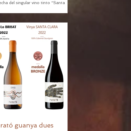
cha del singular vino tinto “Santa
a 2023”, coincidiendo con el inicio de
rimavera....
rató guanya dues