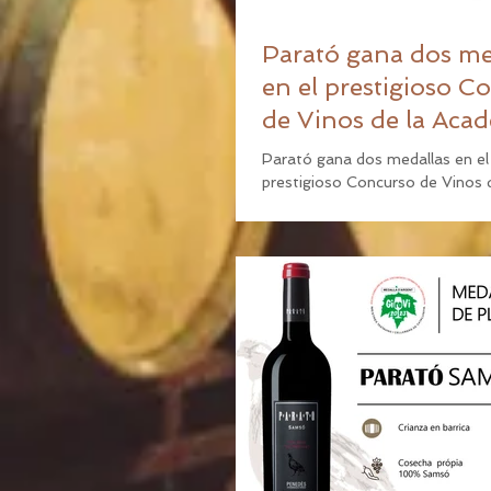
Parató gana dos me
en el prestigioso C
de Vinos de la Aca
de Tastavins.
Parató gana dos medallas en el
prestigioso Concurso de Vinos 
Academia de Tastavins. Nos c
anunciar que nuestra Bodega ha.