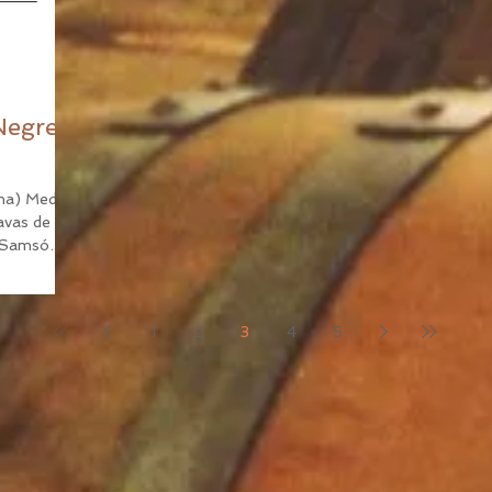
Negre
na) Medalla
ó Samsó
1
2
3
4
5