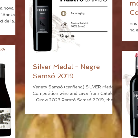
me
la nova
Co
e “Santa
l'
ci de la
Ens 
ha 
i Br
orga
Silver Medal - Negre
Samsó 2019
Variety Samsó (cariñena) SILVER Medal :
Competition wine and cava from Catalonia
- Girovi 2023 Parató Samsó 2019, the
first Samsó...