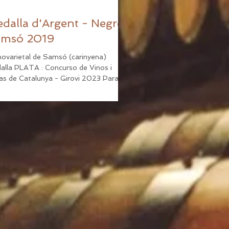
dalla d'Argent - Negre
msó 2019
ovarietal de Samsó (carinyena)
PLATA : Concurso de Vinos i
as de Catalunya - Girovi 2023 Parató
só 2019, primer...