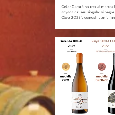
Celler Parató ha tret al mercat 
anyada del seu singular vi negr
Clara 2023”, coincidint amb l’ini
primavera. La...