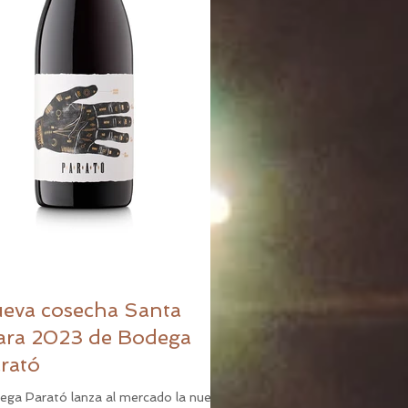
eva cosecha Santa
ara 2023 de Bodega
rató
ega Parató lanza al mercado la nueva