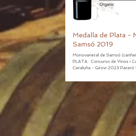
Medalla de Plata - 
Samsó 2019
Monovarietal de Samsó (cariñe
PLATA : Concurso de Vinos i Cavas de
Cataluña - Girovi 2023 Parat
2019, primer...